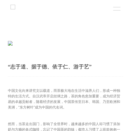
“志于道、据于德、依于仁、游于艺”
中国文化向来讲究文以载道，而茶极大地在生活中滋养人们，形成一种独
特的生活方式。自汉武帝开启丝绸之路，茶的角色愈加重要，成为经济贸
易的卓越贡献者，随着经济的发展，中国茶传至日本、韩国、乃至欧洲和
美洲，“东方树叶”成为中国的代名词。
然而，当茶走出国门，影响了全世界时，越来越多的中国人却习惯了添加
奶与方糖的各式咖啡，忘记了中国茶的韵味；都市人习惯了上班前匆匆一