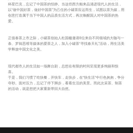
杯星巴克，忘记了中国茶的恬静。当这些西方舶来品涌进现代人的生活，
以“做中国好茶，做好中国茶”为己任的小罐茶应运而生，试图以茶为媒，用
创意打造属于当下中国人的品质生活方式，再次唤醒国人对中国茶的热
爱。
正值春茶上市之际，小罐茶创始人杜国楹邀请8位来自不同领域的大咖与一
条、罗辑思维等媒体的爱茶之人，加入小罐茶“寻找春天礼”活动，用生活美
学释放中国文化之美。
现代都市人的生活如一场舞台剧，总想在有限的时间呈现更多绚丽和惊
喜。
于是，我们习惯了吃快餐，开快车，走快步，在“快生活”中行色匆匆，争分
夺秒。面对压力，忘记了停下脚步，看看生活的美景。而此次采茶、制茶
的活动，就是想把大家重新带回大自然。