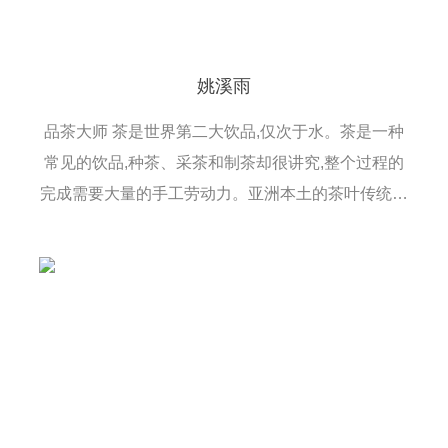
姚溪雨
品茶大师 茶是世界第二大饮品,仅次于水。茶是一种
常见的饮品,种茶、采茶和制茶却很讲究,整个过程的
完成需要大量的手工劳动力。亚洲本土的茶叶传统源
远流长,包括茶叶的特别年份,主产区,百年密码和.