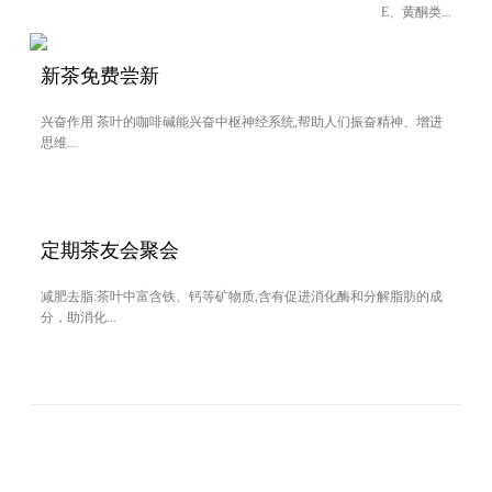
E、黄酮类...
新茶免费尝新
兴奋作用 茶叶的咖啡碱能兴奋中枢神经系统,帮助人们振奋精神、增进
思维...
定期茶友会聚会
减肥去脂:茶叶中富含铁、钙等矿物质,含有促进消化酶和分解脂肪的成
分，助消化...