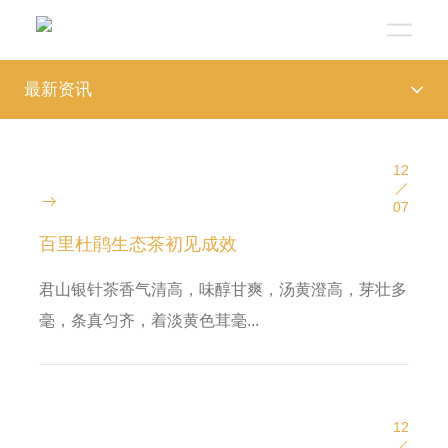
最新资讯
12
07
百里杜鹃生态茶初见成效
君山银针茶香气清高，味醇甘爽，汤黄澄高，芽壮多
毫，条真匀齐，着淡黄色茸毫...
12